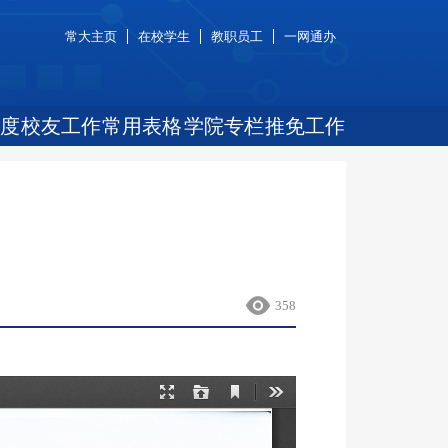
常大主页
在校学生
教职员工
一网通办
度
校友工作
常用表格
学院专栏
推免工作
358