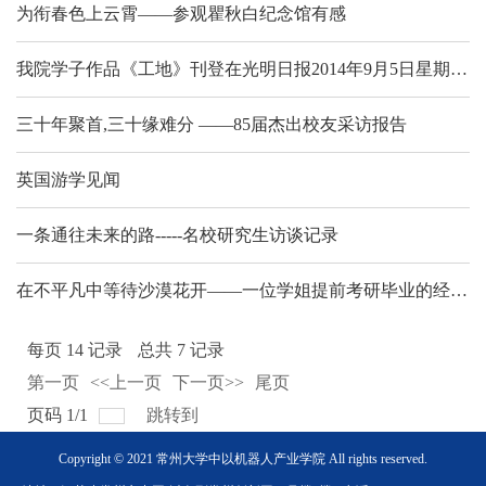
为衔春色上云霄——参观瞿秋白纪念馆有感
我院学子作品《工地》刊登在光明日报2014年9月5日星期五第十三版中
三十年聚首,三十缘难分 ——85届杰出校友采访报告
英国游学见闻
一条通往未来的路-----名校研究生访谈记录
在不平凡中等待沙漠花开——一位学姐提前考研毕业的经验分享
每页
14
记录
总共
7
记录
第一页
<<上一页
下一页>>
尾页
页码
1
/
1
跳转到
Copyright © 2021 常州大学中以机器人产业学院 All rights reserved.