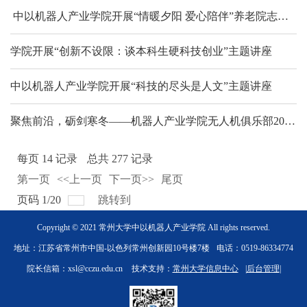
​ 中以机器人产业学院开展“情暖夕阳 爱心陪伴”养老院志愿服务活动
学院开展“创新不设限：谈本科生硬科技创业”主题讲座
中以机器人产业学院开展“科技的尽头是人文”主题讲座
聚焦前沿，砺剑寒冬——机器人产业学院无人机俱乐部2025-2026学年寒假系列科创活动圆满收官
每页
14
记录
总共
277
记录
第一页
<<上一页
下一页>>
尾页
页码
1
/
20
跳转到
Copyright © 2021 常州大学中以机器人产业学院 All rights reserved.
地址：江苏省常州市中国-以色列常州创新园10号楼7楼
电话：0519-86334774
院长信箱：xsl@cczu.edu.cn
技术支持：
常州大学信息中心
|
后台管理
|